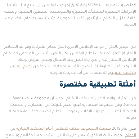
كما صدرت تعديلات لائحة تنفيذية تفرق إجراءات الإفلاس إلى سبع فئات (منها
الإجراءات الصغيرة للمنشآت الصغيرة والمتوسطة) لتسهيل العملية. وبصفة
عامة، ما زال النظام ساريًا دون تغييرات جوهرية، ويُستشهد به أمام القضاء عند
الحاجة.
من الجدير بالذكر أن قواعد الإفلاس الأخرى (مثل نظام الشركات وقواعد المحاكم
التجارية) تكمل تطبيقات نظام الإفلاس. لكن النص الأساسي المرجعي هو نظام
الإفلاس المشار إليه، والذي جاء ليعزز بيئة الأعمال ويمنح الفرص لإنقاذ
الشركات قبل انهيارها. لذا، يُنصح دائمًا بمراجعة آخر نسخة من
نظام الإفلاس
ولائحته التنفيذية
للاستفادة من أية تحديثات قانونية.
أمثلة تطبيقية مختصرة
من الأمثلة الواقعية على تطبيقات النظام الجديد أن
مجموعة سعد
(Saad
Group)، وهي مجموعة اقتصادية كبيرة تضم شركات في المصارف والخدمات
الصحية، لجأت إلى إجراءات الإفلاس بموجب النظام الجديد بهدف إعادة هيكلة
ديونها.
ففي عام 2019
تقدمت المجموعة بطلب للإفلاس أمام المحكمة التجارية في
الدمام
، بموجب النظام الذي يُسهل على الدائنين استرداد مستحقاتهم ويسمح