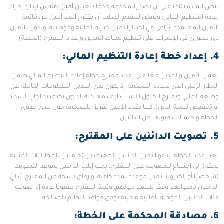
تنص المادة (50) على أن تصدر المحكمة حكمًا بتعيين
أمين إفلاس
لإدارة إجراء
إعادة التنظيم المالي؛ ويمكن لمقدم الطلب أن يقترح اسم أمين من قائمة
الأمين المعتمدة. يُراعى في اختيار الأمين خبرته المالية ومؤهلاته، ويكون للأمين
دور محوري في الإشراف على تنظيم نشاط المدين وإعداد المقترح (الخطة).
4. إعداد خطة إعادة التنظيم المالي
:
يعمل الأمين والمدين معًا على إعداد مقترح خطة إعادة التنظيم المالي ضمن
الإطار الزمني الذي تحدده المحكمة، إذ يكون لدى المدين المعلومات الكاملة عن
وضعه المالي ويقترح الحلول الأنسب لإعادة هيكلة الديون (كتمديد آجال السداد
أو تخفيض نسبة الدين). كما يقدم الأمين تقريرًا للمحكمة حول مدى جدوى
الخطة واحتمالات قبولها من الدائنين.
5. تصويت الدائنين على المقترح
:
بعد إعداد الخطة، يدعو الأمين الدائنين المعتمدين (حاملين للمطالبات المُثبتة
بحقه) إلى اجتماع للتصويت على المقترح. يجب إبلاغ الدائنين بموعد التصويت
(شخصيًا أو إلكترونيًا) قبل موعده بمدة كافية، وإرفاق نسخة من المقترح. يُدلي
الدائنون بأصواتهم وفقًا لنسب ديونهم، ويُعدّ المقترح مقبولًا عادة إذا صوتت
فئات الدائنين المؤهلة بأغلبية معينة (وفق قواعد النظام) لصالحه.
6. مصادقة المحكمة على الخطة
: