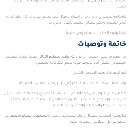
المتعثر، بل يُحذر بحزم من المحاولات الاحتيالية التي قد تشوه سير إجراءات
الإنقاذ.
فإساءة استخدام الإجراءات أو إخفاء الأموال قبل فتحها قد تؤدي إلى غلق الباب
أمام التسوية وحكم قضائي مشدد بإنهاء الإجراءات.
ايضاً وقوع العقوبات المنصوص عليها.
خاتمة وتوصيات
في ضوء ما سبق، يتضح أن
إجراءات إعادة التنظيم المالي
ضمن نظام الإفلاس
السعودي تشكل أداة قانونية قوية لدعم الشركات المتعثرة.
كما لأنها اداة لمنع الإفلاس الكامل.
وقد أحدثت هذه الإجراءات نقلة نوعية في تشريعات الإفلاس بالمملكة.
هذا من خلال التركيز على الحفاظ على النشاط الاقتصادي وحماية أصحاب الديون
على حد سواء. ومع ذلك، يظل تطبيق هذه الإجراءات معقدًا ويتطلب فهمًا
دقيقًا للشروط والإجراءات والقوانين ذات الصلة.
لذا نوصي أصحاب الأعمال ورواد المشاريع بالحذر و
الاستعانة بمحامٍ مختص
في
جميع مراحل الإفلاس وتسوية الديون،