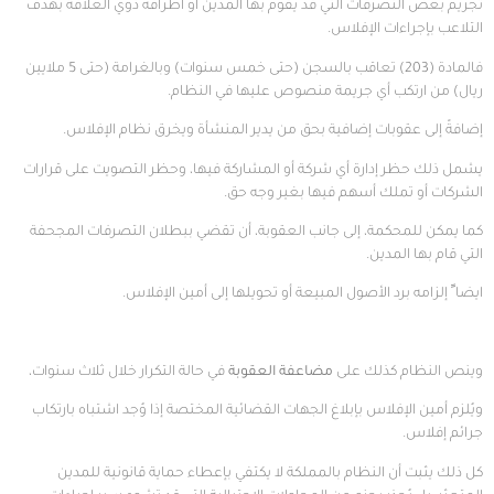
تجريم بعض التصرفات التي قد يقوم بها المدين أو أطرافه ذوي العلاقة بهدف
التلاعب بإجراءات الإفلاس.
فالمادة (203) تعاقب بالسجن (حتى خمس سنوات) وبالغرامة (حتى 5 ملايين
ريال) من ارتكب أي جريمة منصوص عليها في النظام.
إضافةً إلى عقوبات إضافية بحق من يدير المنشأة ويخرق نظام الإفلاس.
يشمل ذلك حظر إدارة أي شركة أو المشاركة فيها، وحظر التصويت على قرارات
الشركات أو تملك أسهم فيها بغير وجه حق.
كما يمكن للمحكمة، إلى جانب العقوبة، أن تقضي ببطلان التصرفات المجحفة
التي قام بها المدين.
ايضا ً إلزامه برد الأصول المبيعة أو تحويلها إلى أمين الإفلاس.
وينص النظام كذلك على
مضاعفة العقوبة
في حالة التكرار خلال ثلاث سنوات،
ويُلزم أمين الإفلاس بإبلاغ الجهات القضائية المختصة إذا وُجد اشتباه بارتكاب
جرائم إفلاس.
كل ذلك يثبت أن النظام بالمملكة لا يكتفي بإعطاء حماية قانونية للمدين