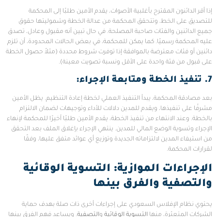
إذا أقر الدائنون المقترح بأغلبية الأصوات، يقدم الأمين طلبًا إلى المحكمة
للتصديق على الخط، وتتحقق المحكمة من عدالة الخطة وشموليتها حقوق
جميع الدائنين والفئات صاحبة المصلحة. في حال تبين أنه مقبول وعادل، تصدق
عليه المحكمة رسميًا. كما يمكن للمحكمة، في بعض الحالات المحدودة، أن تلزم
دائنين أو فئات معترضة بالموافقة إذا توفرت شروط محددة (مثلاً حصول الخطة
على قبول من فئة واحدة على الأقل ونسبة تصويت معينة).
7. تنفيذ الخطة ومتابعة الإجراء:
بعد مصادقة المحكمة، يبدأ التنفيذ العملي لخطة إعادة التنظيم. يظل الأمين
مشرفًا على تنفيذها، ويقدم للمدين دلالات للأداء وتوجيهات لضمان الالتزام
بالخطة. وعند الانتهاء من تنفيذ الخطة، يقدم الأمين طلبًا أخيرًا للمحكمة لإنهاء
الإجراء وتسوية الوضع المالي للمدين. ينتهي الإجراء بإغلاق الملف بعد التحقق
من استيفاء المدين لالتزاماته الجديدة وتوزيع أي عوائد متفق عليها، وفقًا
لقرارات المحكمة.
الإجراءات الموازية: التسوية الوقائية
والتصفية والفرق بينها
يحتوي نظام الإفلاس السعودي على إجراءات أخرى ذات صلة بهدف حماية
الشركات المتعثرة، منها
التسوية الوقائية
و
التصفية
. ويساعد فهم الفرق بينها