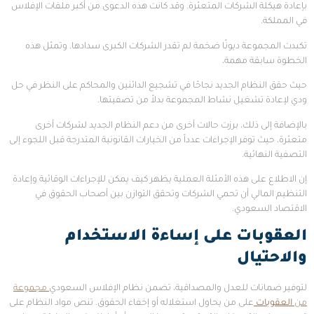
بإعادة هيكلة الشركات المتعثرة. وقد كانت هذه الدعوى من أكبر ملفات الإفلاس
في المملكة.
تكبدت المجموعة ديونًا ضخمة لم تقدر الشركات الكبرى سدادها. وتمثل هذه
الخطوة سابقة مهمة،
حيث حقق النظام الجديد نجاحًا في تشجيع الدائنين والمحاكم على النظر في حل
ودي لإعادة تشغيل نشاط المجموعة بدلاً من تصفيتها.
بالإضافة إلى ذلك، برزت حالات أخرى من دعم النظام الجديد لشركات أخرى
متعثرة، حيث توفر الإجراءات عدداً من الخيارات القانونية المتدرجة قبل اللجوء إلى
التصفية النهائية.
إن الاطلاع على هذه الأمثلة العملية يظهر كيف يمكن للإجراءات الوقائية وإعادة
التنظيم المالي أن تحمي الشركات وتحقق التوازن بين أصحاب الحقوق في
الاقتصاد السعودي.
العقوبات على إساءة الاستخدام
والاحتيال
لتوفير ضمانات للعدل والمصداقية، تضمن نظام الإفلاس السعودي
مجموعة
من
العقوبات
على من يحاول استغلاله أو إخفاء الحقوق. تنص مواد النظام على