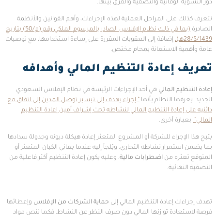
دور التسوية الوقائية والتصفية والفرق بينها.
نتعرف كذلك على المراحل العملية لهذه الإجراءات، وأهم القوانين والأنظمة
الصادرة
(بما في ذلك نظام الإفلاس الصادر بالمرسوم الملكي رقم (م/50) بتاريخ
28/5/1439هـ)،
إضافة إلى العقوبات المقررة على إساءة استخدامها، مع توصيات
عامة وأهمية الاستعانة بمحام مختص.
تعريف إعادة التنظيم المالي وأهدافه
إعادة التنظيم المالي
هي أحد الإجراءات الرئيسة في نظام الإفلاس السعودي
الجديد. يعرفها النظام بأنها
“ إجراء يهدف إلى تيسير توصل المدين إلى اتفاق مع
دائنيه على إعادة التنظيم المالي لنشاطه تحت إشراف أمين إعادة التنظيم
المالي”
بعبارة أخرى.
يتيح هذا الإجراء للشركة أو المشروع المتعثر إعادة هيكلة ديونه وجدولة سدادها
بما يضمن استمرار نشاطه التجاري. ويُلجأ إليه عندما يعاني الكيان المتعثر أو
المتوقع تعثره من
اضطرابات مالية
، وعليه يكون إعادة التنظيم أكثر فاعلية من
التصفية النهائية.
تهدف إجراءات إعادة التنظيم المالي إلى
حماية الشركات من الإفلاس
وإعطائها
فرصة لاستعادة توازنها المالي دون صرف النظر عن النشاط. فكما تنص مواد