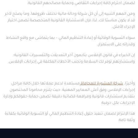
لضمان احترام كافة إجراءات التقاضي وحماية مصالحهم القانونية.
ومن المهم التنبيه إلى أن كل شركة وحالة مالية تختلف ظروفها، وما يصلح لآخر
قد لا يكون مناسبًا لك. لذا، فإن الاستشارة القانونية المتخصصة تضمن اختيار
الإجراء الأمثل.
سواء التسوية الوقائية أو إعادة التنظيم المالي – بما يتماشى مع واقع النشاط
وقدراته على الاستمرار.
إن الخبراء في قانون الإفلاس يتابعون آخر التعديلات والتفسيرات القانونية؛
واستشارتهم توفر لك السلامة وتجنب الأخطاء المكلفة في إجراءات الإفلاس.
وأخيرًا،
شركة المشورة للمحاماة
مستعدة لدعم عملائها خلال كافة مراحل
إجراءات الإفلاس وفق أعلى المعايير المهنية. حيث يلتزم محامونا المختصون
بتقديم استشارات قانونية ومرافعة قضائية دقيقة تضمن حماية حقوقكم وإدارة
الإجراءات بكل حرفية.
هذا الإلتزام لضمان تنفيذ حلول إعادة التنظيم المالي أو التسوية الوقائية بكفاءة
وثقة تامة.