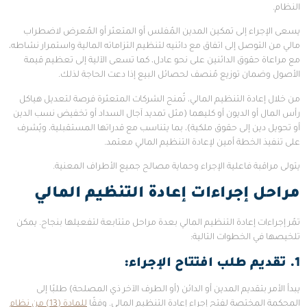
النظام.
يسعى الإجراء إلى تمكين المدين المُفلس أو المتعثر أو المُعرض لاضطراب
مالي من التوصل إلى اتفاق مع دائنيه لتنظيم التزاماته المالية واستمرار نشاطه،
مع مراعاة حقوق الدائنين على نحو عادل، كما تسعى الآلية إلى تعظيم قيمة
الأصول وضمان توزيع مُنصف لحصائل البيع إذا دعت الحاجة لذلك.
من خلال إعادة التنظيم المالي، تُمنح الشركات المتعثرة فرصة لتعديل هياكل
رأس المال أو الديون أو كليهما (مثل تمديد آجال السداد أو تخفيض نسب الدين
أو تحويل دين إلى حقوق ملكية)، بما يتناسب مع قدراتها المستقبلية، ويُشرف
على تنفيذ الخطة أمين لإعادة التنظيم المالي معتمد.
يتولى مراقبة فاعلية الإجراء وحماية مصالح جميع الأطراف المعنية.
مراحل إجراءات إعادة التنظيم المالي
تمُر إجراءات إعادة التنظيم المالي بعدة مراحل متتابعة لتفعيلها بنجاح. يمكن
تلخيصها في الخطوات التالية:
1. تقديم طلب افتتاح الإجراء
:
يبدأ الأمر بتقديم المدين أو الدائن (أو الطرف الآخر ذي المصلحة) طلبًا إلى
المحكمة المختصة لفتح إجراء إعادة التنظيم المالي. وفقًا
للمادة (13) من نظام