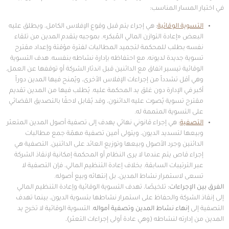
في اختيار المسار المناسب:
التسوية الوقائية
:
هي إجراء يتم قبل وقوع الإفلاس الكامل، ويطلق عليه
البعض «إعادة التوازن المالي المُبكر». بموجبه يتقدم المدين من تلقاء
نفسه بطلب للمحكمة لتجميد المطالبات لفترة مؤقتة وإعداد مقترح
تسوية جديدة لديونه، مع احتفاظه بإدارة نشاطه بنفسه. هدف التسوية
الوقائية تيسير اتفاق مع الدائنين قبل اندثار الشركة أو توقفها عن العمل.
وهي أقل تشدداً من إجراءات الإفلاس الأخرى، ويُمنح فيها المدين دوراً
أكبر في الإدارة دون غلق يد المحكمة عليه. يُطلب فيها من المدين تقديم
مقترح تسوية يُصوت عليه الدائنون، وقد يُقابل لاحقًا بالتصديق القضائي
على التسوية المتممة له.
التصفية
:
هي إجراء قانوني نهائي يهدف إلى تصفية أصول المدين المتعثر
وبيعها لتسديد الديون، ويتولى أمين تصفية مهمّة جمع مطالبات
الدائنين وجرد الأصول وبيعها وتوزيع العائد على الدائنين. التصفية هي
إجراء قاص يتم عندما لا يرى النظام أو المحكمة إمكانية لإنقاذ الشركة
عبر الترتيبات السابقة. بخلاف إعادة التنظيم المالي، فإن التصفية لا
تسعى لاستمرار نشاط المدين، بل إنتهائه وبيع أصوله.
الفرق بين الإجراءات
:
تلخيصًا، تهدف التسوية الوقائية وإعادة التنظيم المالي
إلى إنقاذ الشركة والحفاظ على استمرار نشاطها بتسوية الديون، بينما تهدف
التصفية إلى
إنهاء نشاط المدين وتصفية أمواله
. التسوية الوقائية لا تخرج يد
المدين من إدارته لنشاطه (وهي عادة أولى إجراءات التعثر)،