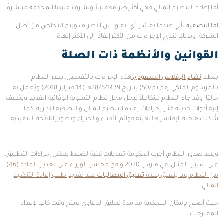
أما إعادة التنظيم المالي فهي أكثر صرامة قليلاً وتشرف عليها المحكمة مباشرةً.
اما التصفية
تأتي عندما يفشل أي اتفاق بين الأطراف ويتم التخلص من أصل
الشركة. وبذلك تتدرج الإجراءات من الأكثر إنقاذًا إلى الأكثر إنهاءً.
القوانين والأنظمة ذات الصلة
ينظم
نظام الإفلاس السعودي
هذه الإجراءات بالتفصيل. صدر النظام
بالمرسوم الملكي رقم (م/50) بتاريخ 28/5/1439هـ (14 فبراير 2018) ويُعمل به
حاليًا. وقد جاء النظام متكاملاً ليحل محل نظام التسوية الوقائية القديم ويضيف
إليه أدوات حديثة مثل إجراءات إعادة التنظيم المالي والتصفية الإدارية. كما
شُكلت «لجنة الإفلاس» لتهيئة قوائم الأمناء والخبراء وتطوير اللائحة التنفيذية.
وبعد صدور النظام، أجرت الحكومة تعديلات فنية لضبط بعض إجراءات التطبيق.
على سبيل المثال، في مارس 2020
وافق مجلس الوزراء على تعديل المادة (46)
من النظام بما يتعلق بمدة
تعليق المطالبات
عند تقديم طلب إعادة التنظيم
المالي
.
حيث أصبح بإمكان المحكمة مد مدة تعليق الدعاوى لمنح وقت كافٍ لإعداد
المقترحات.