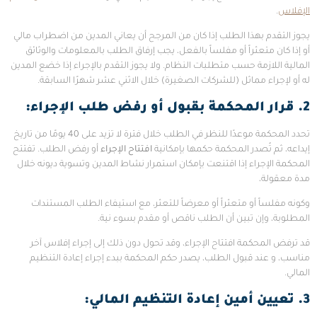
الإفلاس
.
يجوز التقدم بهذا الطلب إذا كان من المرجح أن يعاني المدين من اضطراب مالي
أو إذا كان متعثراً أو مفلساً بالفعل، يجب إرفاق الطلب بالمعلومات والوثائق
المالية اللازمة حسب متطلبات النظام. ولا يجوز التقدم بالإجراء إذا خضع المدين
له أو لإجراء مماثل (للشركات الصغيرة) خلال الاثني عشر شهرًا السابقة.
2. قرار المحكمة بقبول أو رفض طلب الإجراء
:
تحدد المحكمة موعدًا للنظر في الطلب خلال فترة لا تزيد على 40 يومًا من تاريخ
إيداعه، ثم تُصدر المحكمة حكمها بإمكانية
افتتاح الإجراء
أو رفض الطلب. تفتتح
المحكمة الإجراء إذا اقتنعت بإمكان استمرار نشاط المدين وتسوية ديونه خلال
مدة معقولة،
وكونه مفلساً أو متعثراً أو معرضاً للتعثر، مع استيفاء الطلب المستندات
المطلوبة، وإن تبين أن الطلب ناقص أو مقدم بسوء نية.
قد ترفض المحكمة افتتاح الإجراء، وقد تحول دون ذلك إلى إجراء إفلاس آخر
مناسب، و عند قبول الطلب، يصدر حكم المحكمة ببدء إجراء إعادة التنظيم
المالي.
3. تعيين أمين إعادة التنظيم المالي
: