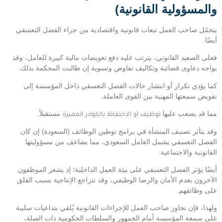
والمسؤولية القانونية)
يتحمّل صاحب العمل تبعات قانونية واقتصادية من جراء الفصل التعسفي
أيضًا.
فعلى الصعيد القانوني، يترتب عليه دفع تعويضات مالية كبيرة للعامل، وقد
يواجه دعاوى قضائية وتكاليف تفاوض وتسوية إن طالبت المحكمة بذلك.
كما يؤدي تكرار أو انتشار حالات الفصل التعسفي داخل المؤسسة إلى
تقويض سمعتها المهنية بين القوى العاملة.
مما قد يصعب عليها
توظيف أو الاحتفاظ بالكوادر المميزة
مستقبلاً.
وقد يتأثر تصنيف المنشأة في برامج توطين الوظائف (السعودة) إن كان
الفصل التعسفي يشمل العامل السعودي، مما يضاعف من مسؤوليتها
القانونية والاجتماعية.
أيضًا يؤثر الفصل التعسفي على بيئة العمل الداخلية؛ إذ يشعر الموظفون
الآخرون بعدم الأمان والرضا الوظيفي، وقد تتراجع الإنتاجية بسبب القلق
على وظائفهم.
ولهذا، فإن تجاوز صاحب العمل للإجراءات القانونية يُلقي بتداعيات سلبية
على سمعة المؤسسة أمام الجمهور والسلطات الحكومية ذات الصلة،