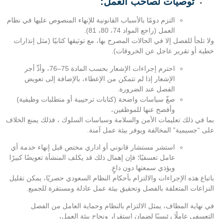
توصيات لصاحب العمل
:
التزم دومًا بالأسباب القانونية للإنهاء المنصوص عليها في نظام
العمل (راجع المواد 74، 80، 81).
ولا تلجأ للفصل إلا في الحالات المصرح بها، مع توثيقها كتابيًا (مثل إنذارات
خطية أو تقرير عاجل عن الخروقات).
احترم إجراءات الإشعار بحسب المادة 75–76، وأدِّ أجر
الإشعار إذا لم تتمكن من الإعطاء، بالإضافة إلى تعويض
الفصل عند الضرورة.
صغّ سياسات واضحة (كتابات ترحيبية أو متطلبات وظيفية)
وأفصح عنها للموظفين،
بما في ذلك تعليمات الأمن والسلامة وسياسات السلوك ، فذلك يمنع الخلاف
على “جسيمية” المخالفة ويوفر بيئة عمل آمنة.
استشر مستشار قانوني أو اداري مختص قبل إنهاء خدمة أي
عامل تعسفيًا؛ فإن إهمال ذلك قد يكلف المنشأة تعويضًا كبيرًا
ويؤذي سمعتها دون داعٍ.
باتباع هذه الإجراءات والالتزام بأحكام النظام السعودي حصريًا، يمكن تقليل
النزاعات المتعلقة بالفصل وتحقيق بيئة عمل عادلة ومستقرة للجميع.
في نهاية المطاف، يمثل الالتزام بالنظام وحماية العامل من الفصل
التعسفي عاملًا رئيسيًا لضمان استقرار ونجاح بيئة العمل،