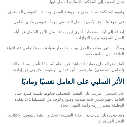
تُحال القضية إلى المحكمة العمالية للفصل فيها،
وتقوم المحكمة ببحث مدى مشروعية الفصل وحساب التعويض المستحق.
في ضوء ما سبق، يكون الفصل التعسفي موجبًا لتعويض مادي للعامل.
إضافة إلى أية مستحقات أخرى لن يفقدها، مثل الأجر الكامل عن أيام
العمل المنجزة وبقية الإجازات.
ويُذكّر القانون صاحب العمل بوجوب إصدار شهادة خدمة للعامل عند انتهاء
العلاقة دون إساءة بحقه.
كما يتمتع العامل بحماية اجتماعية عبر نظام “ساند” للتأمين ضد البطالة
(للعامل السعودي)، ما يخفف تأثير فقدان الوظيفة الخارجي عن إرادته.
الأثر السلبي على العامل نفسيًا وماديًا
الأثر النفسي
: يترتب على الفصل التعسفي ضغوط نفسية كبيرة على
العامل، فهو يشعر عادة بصدمة وقلق وخوف من المستقبل؛ إذ تفقده
الوظيفةَ مصدر رزقه وأمنه المهني فجأة.
وقد يؤدي ذلك إلى تدهور الحالة النفسية (انخفاض الثقة بالنفس، الاكتئاب،
التوتر المستمر).