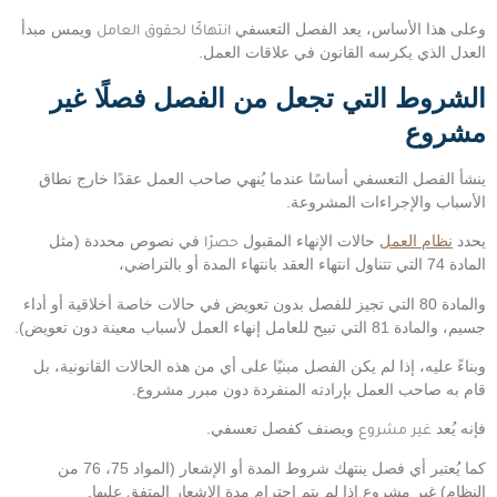
وعلى هذا الأساس، يعد الفصل التعسفي
انتهاكًا لحقوق العامل
ويمس مبدأ
العدل الذي يكرسه القانون في علاقات العمل.
الشروط التي تجعل من الفصل فصلًا غير
مشروع
ينشأ الفصل التعسفي أساسًا عندما يُنهي صاحب العمل عقدًا خارج نطاق
الأسباب والإجراءات المشروعة.
يحدد
نظام العمل
حالات الإنهاء المقبول
حصرًا
في نصوص محددة (مثل
المادة 74 التي تتناول انتهاء العقد بانتهاء المدة أو بالتراضي،
والمادة 80 التي تجيز للفصل بدون تعويض في حالات خاصة أخلاقية أو أداء
جسيم، والمادة 81 التي تبيح للعامل إنهاء العمل لأسباب معينة دون تعويض).
وبناءً عليه، إذا لم يكن الفصل مبنيًا على أي من هذه الحالات القانونية، بل
قام به صاحب العمل بإرادته المنفردة دون مبرر مشروع.
فإنه يُعد
غير مشروع
ويصنف كفصل تعسفي.
كما يُعتبر أي فصل ينتهك شروط المدة أو الإشعار (المواد 75، 76 من
النظام) غير مشروع إذا لم يتم احترام مدة الإشعار المتفق عليها.