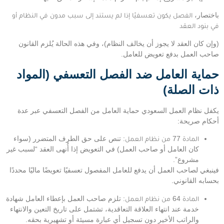
باختصار،
الفصل يكون تعسفيًا إذا لم يستند إلى سبب مدون في النظام أو
في بنود العقد
(وإن كان العقد لا يجوز أن يخالف النظام)، وفي هذه الحالة يُلزم القانون
صاحب العمل بدفع تعويض للعامل.
حماية العامل ضد الفصل التعسفي (المواد
ذات الصلة)
يكفل نظام العمل السعودي حماية العامل من الفصل التعسفي عبر عدة
أحكام صريحة:
المادة 77 من نظام العمل
: تنص على حق الطرف المتضرر (سواء
كان العامل أو صاحب العمل) في التعويض إذا أُنهى العقد “لسبب غير
مشروع”.
فينبغي لصاحب العمل أن يدفع للعامل المفصول تعسفيًا تعويضًا ماليًا محددًا
بحسابه القانوني.
المادة 64 من نظام العمل
: تلزم صاحب العمل بإعطاء العامل شهادة
خدمة عند انتهاء العلاقة التعاقدية، تشتمل على تاريخ التعين والانتهاء
والراتب الأخير دون تسجيل أي عبارة مسيئة أو تشهيرية بحقه.