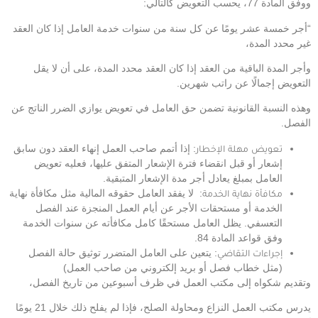
ووفق المادة 77، يحسب التعويض كالتالي:
“أجر خمسة عشر يومًا عن كل سنة من سنوات خدمة العامل إذا كان العقد
غير محدد المدة،
وأجر المدة الباقية من العقد إذا كان العقد محدد المدة، على أن لا يقل
التعويض إجمالًا عن راتب شهرين.
وهذه النسبة القانونية تضمن حق العامل في تعويض يوازي الضرر الناتج عن
الفصل.
تعويض مهلة الإخطار
: إذا أتمم صاحب العمل إنهاء العقد دون سابق
إشعار أو قبل انقضاء فترة الإشعار المتفق عليها، فعليه تعويض
العامل بمبلغ يعادل أجر مدة الإشعار المتبقية.
مكافأة نهاية الخدمة
: لا يفقد العامل حقوقه المالية مثل مكافأة نهاية
الخدمة أو مستحقات الأجر عن أيام العمل المنجزة عند الفصل
التعسفي. يظل العامل مستحقًا كامل مكافأته عن سنوات الخدمة
وفق قواعد المادة 84.
إجراءات التقاضي
: يتعين على العامل المتضرر توثيق حالة الفصل
(مثل خطاب فصل أو بريد إلكتروني من صاحب العمل)
وتقديم شكواه إلى مكتب العمل في ظرف أسبوعين من تاريخ الفصل،
يدرس مكتب العمل النزاع ومحاولة الصلح، فإذا لم يفلح ذلك خلال 21 يومًا