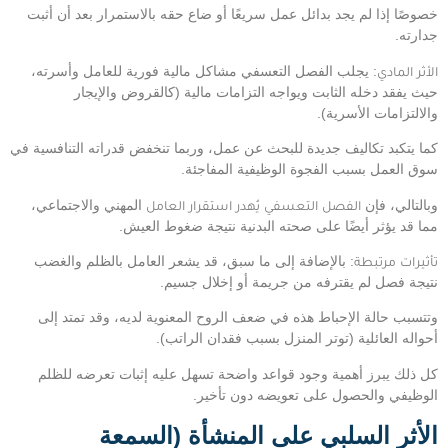
خصوصًا إذا لم يجد بدائل عمل سريعًا أو ضاع حقه بالاستمرار بعد أن أثبت
جدارته.
الأثر المادي
: يجلب الفصل التعسفي مشاكل مالية فورية للعامل وأسرته،
حيث يفقد دخله الثابت ويواجه التزامات مالية (كالقروض والإيجار
والالتزامات الأسرية).
كما يتكبد تكاليف جديدة للبحث عن عمل، وربما تنخفض قدراته التنافسية في
سوق العمل بسبب الفجوة الوظيفية المفاجئة.
وبالتالي، فإن
الفصل التعسفي يُهدر استقرار العامل
المهني والاجتماعي،
مما قد يؤثر أيضًا على صحته البدنية نتيجة ضغوط العيش.
تأثيرات مرتبطة
: بالإضافة إلى ما سبق، قد يشعر العامل بالظلم والغضب
نتيجة فصل لم يقترفه من جريمة أو إخلال جسيم.
وتتسبب حالة الإحباط هذه في ضعف الروح المعنوية لديه، وقد تمتد إلى
أحواله العائلية (توتر المنزل بسبب فقدان الراتب).
كل ذلك يبرز أهمية وجود قواعد واضحة تسهل عليه إثبات تعرضه للظلم
الوظيفي والحصول على تعويضه دون تأخير.
الأثر السلبي على المنشأة (السمعة