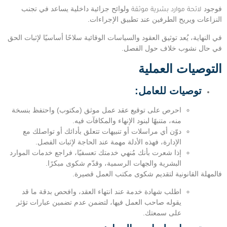
فوجود
لائحة موارد بشرية موثقة
ولوائح جزائية داخلية يساعد في تجنب
النزاعات ويريح الطرفين عند تطبيق الإجراءات.
في النهاية، يُعد توثيق العقود والسياسات الوقائية سلاحًا أساسيًا لإثبات الحق
في حال نشوب خلاف حول الفصل.
التوصيات العملية
توصيات للعامل
:
احرص على توقيع عقد عمل موثق (مكتوب) واحتفظ بنسخة
منه، متنبهًا لبنود الإنهاء والمكافآت فيه.
دوّن أي مراسلات أو تنبيهات تتعلق بأدائك أو تواصلك مع
الإدارة، فهذه الأدلة مهمة عند الحاجة لإثبات الفصل.
إذا شعرت بأنك مُنهي خدمتك تعسفيًا، فراجع خدمات الموارد
البشرية والجهات الرسمية، وقدّم شكوى مبكرًا.
فالمهلة القانونية لتقديم شكوى مكتب العمل قصيرة.
اطلب شهادة خدمة عند انتهاء العقد، وافحص بدقة ما قد
يقوله صاحب العمل فيها، لتضمن عدم تضمين عبارات تؤثر
على سمعتك.