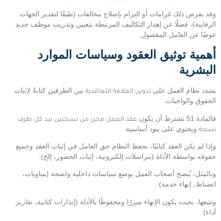
وقد يفرض ذلك غرامات أو التزام بإصلاح مخالفات (طبقًا لتقدير الجهات
الرقابية)، فضلًا عن إهدار التكاليف المرتبطة بتعيين وتدريب موظف جديد
عوضًا عن العامل المفصول.
أهمية توثيق العقود وسياسات الموارد
البشرية
يشدد نظام العمل على
تدوين العلاقة التعاقدية
بين الطرفين كتابةً لإثبات
الحقوق والواجبات.
فالمادة 51 تشترط أن يكون
عقد العمل محرر من نسختين بيد كل طرف
نسخة
ويحتوي على بنود أساسية.
وإذا لم يكن العقد كتابيًا، يحفظ النظام حق العامل في إثبات العقد وجميع
حقوقه بواسطة الأدلة (مراسلات إلكترونية، إثبات الحضور، إلخ).
وبالمثل، يُنصح أصحاب العمل بوضع سياسات داخلية واضحة (مناوبات،
انضباط، إنهاء خدمة).
وتتبعها، بحيث يكون الإنهاء مبررًا ومحفوظًا بالأدلة (إنذارات كتابية، تقارير
أداء).