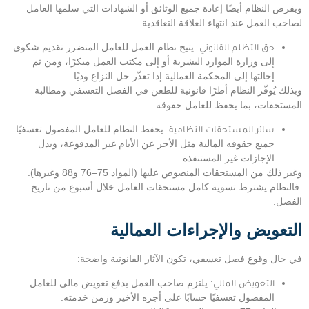
ويفرض النظام أيضًا إعادة جميع الوثائق أو الشهادات التي سلمها العامل
لصاحب العمل عند انتهاء العلاقة التعاقدية.
حق التظلم القانوني
: يتيح نظام العمل للعامل المتضرر تقديم شكوى
إلى وزارة الموارد البشرية أو إلى مكتب العمل مبكرًا، ومن ثم
إحالتها إلى المحكمة العمالية إذا تعذّر حل النزاع وديًا.
وبذلك يُوفّر النظام أطرًا قانونية للطعن في الفصل التعسفي ومطالبة
المستحقات، بما يحفظ للعامل حقوقه.
سائر المستحقات النظامية
: يحفظ النظام للعامل المفصول تعسفيًا
جميع حقوقه المالية مثل الأجر عن الأيام غير المدفوعة، وبدل
الإجازات غير المستنفذة.
وغير ذلك من المستحقات المنصوص عليها (المواد 75–76 و88 وغيرها).
فالنظام يشترط تسوية كامل مستحقات العامل خلال أسبوع من تاريخ
الفصل.
التعويض والإجراءات العمالية
في حال وقوع فصل تعسفي، تكون الآثار القانونية واضحة:
التعويض المالي
: يلتزم صاحب العمل بدفع تعويض مالي للعامل
المفصول تعسفيًا حسابًا على أجره الأخير وزمن خدمته.