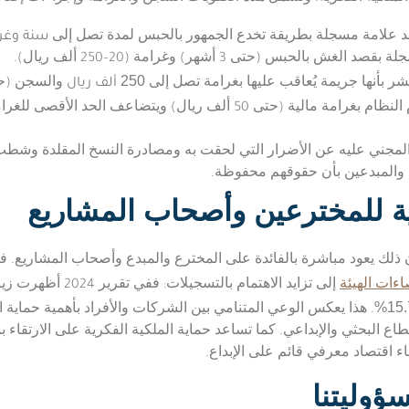
سنة وغرامة من 50 أ
لد علامة مسجلة بطريقة تخدع الجمهور بالحبس لمدة تصل إلى
س (حتى 3 أشهر) وغرامة (20–250 ألف ريال).
250
ألف ريال
شر بأنها جريمة يُعاقب عليها بغرامة تصل إلى
والسجن (حتى 6 أشهر) ، وقد تزداد العقوبة ف
: يعاقب من ينتهك أحكام النظام بغرامة مالية (حتى 50 ألف ريا
ض المجني عليه عن الأضرار التي لحقت به ومصادرة النسخ المقلدة وش
 والمبدعين بأن حقوقهم محفوظة.
ة
للمخترعين وأصحاب المشاريع
ذلك يعود مباشرة بالفائدة على المخترع والمبدع وأصحاب المشاريع. فا
ءات الهيئة
إلى تزايد الاهتمام بالتسجيلات: ففي تقرير 2024 أظهرت زيادة في طلبات براءات الاختراع بنسبة
%
15.
. هذا يعكس الوعي المتنامي بين الشركات والأفراد بأهمية حماية اب
اع البحثي والإبداعي. كما تساعد حماية الملكية الفكرية على الارتقاء ب
ؤوليتنا