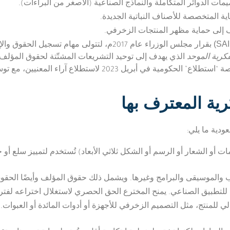
مات الدوائر المتكاملة والنماذج الصناعية (الأصغر من البراءات).
ية المتخصصة للأصناف النباتية الجديدة.
ف إلى حماية مظهر المنتجات الزخرفي.
بقرار مجلس الوزراء عام 2017م، لتتولى مهام
كرية الموحد
الذي يهدف إلى توحيد التشريعات المشتّتة لحقوق المؤلف 
قانوني واحد. وقد نُشر مسوَّدة هذا النظام في منصة “استطلاع” ا
رية
المعترف بها
ودية ما يلي:
لمات أو الشعار أو الرسم أو الشكل ثلاثي الأبعاد) تُستخدم لتمييز سلع
تب والموسيقى والبرامج وغيرها. ويشمل ذلك حقوق المؤلف وأيضًا الحقوق
لة للتطبيق الصناعي. يمنح المخترع الحق الحصري لاستغلال اختراعه لف
ي للمنتج، مثل التصميم الزخرفي للأجهزة أو أدوات المائدة أو العبوات