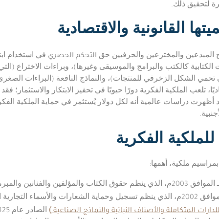
ة لتحقيق ذلك.
تها القانونية والاقتصادية
التحكم الحصري
نح المبدعين والمخترعين والحرفيين حق
في استخدام ابتك
لكتابية كالكتب والبرامج والموسيقى وغيرها)، وبراءات الاختراع (التي 
تحمي الشكل الزخرفي للمنتجات)، والنماذج النافعة (البراءات الصغرى)، 
ًا، تلعب الملكية الفكرية دورًا حيويًا في تحفيز الابتكار والاستثمار؛ ف
قد أظهرت دراسات عالمية أنه لكل دولار يُستثمر في حماية الملكية الف
نبية.
للملكية الفكرية
مراسيم ملكية، أهمها:
ارات المتكاملة والأصناف النباتية والنماذج الصناعية
)