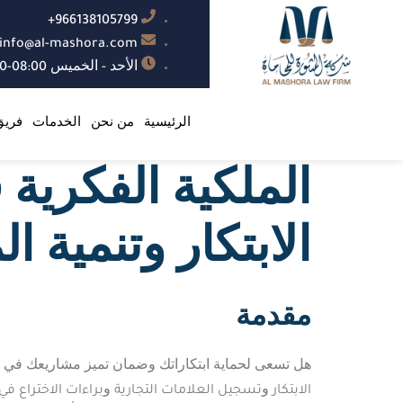
966138105799+
info@al-mashora.com
الأحد - الخميس 08:00-17:00
الرئيسية
من نحن
الخدمات
فريق
الملكية الفكرية 
الابتكار وتنمية ا
مقدمة
هل تسعى لحماية ابتكاراتك وضمان تميز مشاريعك في
الابتكار
تسجيل العلامات التجارية
براءات الاختراع
في 
و
و