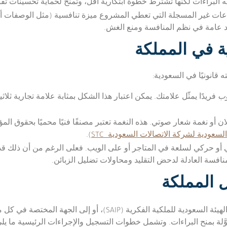
ه البراءات لكنها تشترط خطوة ابتكارية أقل، وتُمنح لحماية تحسينات تقني
اعات غير المسجلة التي تعطي المشروع ميزة تنافسية (مثل الوصفات أو
 عامة في نظم المنافسة ومنع الغش.
ية في المملكة
 قانونيًا في السعودية:
ب
فريدًا يمثّل علامتك. يمكن اعتبار هذا الشكل بمثابة علامة تجارية ثلا
ان أو نغمة شعار صوتي. هذه النغمة تعتبر مصنفًا فنيًا محميًا بحقوق الم
لسعودية لشركة الاتصالات السعودية STC
).
و حركي لسلعة في المتاجر أو على الويب. فعلى الرغم من أن ذلك قد 
افسة العادلة لدحض التقليد ومحاولات تضليل الزبائن.
ل المملكة
 للملكية الفكرية (SAIP)، أو إلى الجهة المختصة في كل مجال. فمثلاً، تُودَع طلبات
وَّلة بمنح البراءات. وتشمل خطوات التسجيل والإجراءات الرئيسية ما يلي