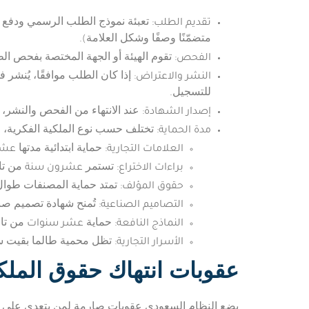
تقديم الطلب
: تعبئة نموذج الطلب الرسمي ودفع ا
متضمّنًا وصفًا وشكل العلامة).
الفحص
: تقوم الهيئة أو الجهة المختصة بفحص ا
النشر والاعتراض
: إذا كان الطلب موافقًا، يُنش
للتسجيل.
إصدار الشهادة
: عند الانتهاء من الفحص والنشر،
مدة الحماية
: تختلف حسب نوع الملكية الفكرية، و
العلامات التجارية
عشر
: حماية ابتدائية مدتها
براءات الاختراع
عشرون سنة
: تستمر
من تار
حقوق المؤلف
: تمتد حماية المصنفات طوال
التصاميم الصناعية
: تُمنح شهادة تصميم ص
النماذج النافعة
عشر سنوات
: حماية
من تاري
الأسرار التجارية
: تظل محمية طالما بقيت سر
عقوبات انتهاك حقوق الملكي
يضع النظام السعودي عقوبات صارمة لمن يتعدي على الم