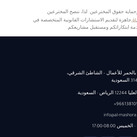
وحماية حقوق المخترعين. لذا، ننصح المخترعين
ة
جاهزة لتقديم الاستشارات القانونية المتخصصة في
دمة ابتكاراتكم ومستقبل مشاريعكم.
 بالحمر للأعمال – الشاطئ الشرقي،
الرياض - السعودية.
966138105
info@al-mashor
الخميس 08:00-17:00