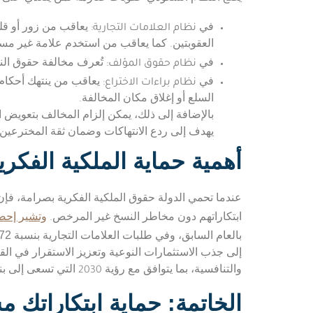
نظام العلامات التجارية
في
: يعاقب من زور أو ق
العقوبتين. كما يعاقب من استخدم علامة غير مسجلة بقصد الغش بالحب
نظام حقوق المؤلف
في
: تُعرف مخالفة حقوق الن
نظام براءات الاختراع
في
السلع أو إغلاق مكان المخالفة.
بالإضافة إلى ذلك، يمكن إلزام المخالف بتعوي
يهدف إلى ردع الانتهاكات وضمان ثقة المخترعين
أهمية حماية الملكية الفكري
عندما تحمي الدولة حقوق الملكية الفكرية بصرامة، فإن 
ابتكاراتهم دون مخاطر النسخ غير المرخص.
وتشير إحصا
72
بالعام السابق، وفي طلبات العلامات التجارية بنسبة
إلى جذب الاستثمارات النوعية وتعزيز الاستقرار في القط
والتنافسية، بما يتوافق مع رؤية 2030 التي تسعى إلى بناء اقتصاد معرفي قائم على الإبداع.
الخاتمة: حماية ابتكاراتك مس