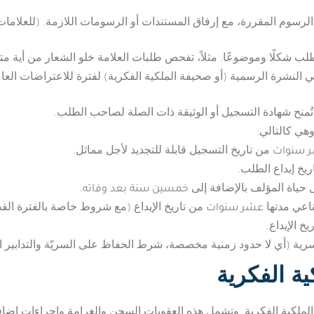
لرسوم المقررة، مع إرفاق المستندات أو الرسومات اللازمة. (للعلامات ا
لطلب شكلًا وموضوعًا. مثلاً، تفحص طلبات العلامة خلو الشعار من أية 
ر في النشرة الرسمية (أو صحيفة الملكية الفكرية) لفترة للاعتراضات ا
 تُمنح شهادة التسجيل أو الوثيقة ذات الصلة لصاحب الطلب.
هي كالتالي:
 سنوات
من تاريخ التسجيل قابلة للتجديد لأجل مماثل.
يخ إيداع الطلب.
خمسين سنة بعد وفاته
 حياة المؤلف بالإضافة إلى
.
عشر سنوات
ناعي مدتها
من تاريخ الإيداع (مع شروط خاصة بالفترة القص
خ الإيداع.
ية (أي لا حدود زمنية مخصصة، شرط الحفاظ على السريّة والتدابير الو
ة الفكرية
لكية الفكرية. وتشمل هذه العقوبات السجن والغرامة وإجراءات إضافي