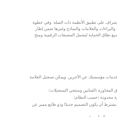
 تسجيل الحقوق والإشراف على تطبيق الأنظمة ذات الصلة. وفي خطوة
والبراءات والعلامات والنماذج وغيرها ضمن إطار
لحكومية في أبريل 2023 لاستطلاع آراء المعنيين، مع توسيع نطاق الحماية ليشمل المصنفات الرقمية ومنح
 أو خدمات مؤسستك عن الآخرين. ويمكن تسجيل العلامة
 المجاورة (الفنانين ومنتجي التسجيلات).
ترة محدودة (حسب النظام).
. يشترط أن يكون التصميم جديدًا وذو طابع مميز عن