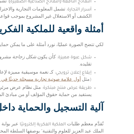
النماذج النافعة (النماذج الصناعية الصغيرة)
: تشب
أسرار التجارة
: تشمل المعلومات التجارية والاختر
الكشف أو الاستغلال غير المشروع بموجب قواعد
أمثلة واقعية للملكية الفكر
لكي تتضح الصورة عمليًا، نورد أمثلة على ما يمكن حمايته
شكل عبوة مميزة
: كأن يكون
شكل زجاجة مشرو
تقليده.
إيقاع إعلان ترويجي
: كـ نغمة موسيقية مميزة لإعل
(مثل
أول علامة صوتية تجارية مسجلة حديثًا في ا
طريقة عرض منتج مبتكرة
: مثل نظام عرض مرئي أ
يستفيد من حماية حقوق المؤلف أو من مبادئ المن
آلية التسجيل والحماية داخ
الملكية الفكرية إلكترونيًا
تُقدَّم معظم طلبات
عبر بوابة الهيئة السعودية
الملك عبد العزيز للعلوم والتقنية” بوصفها السلطة المخ