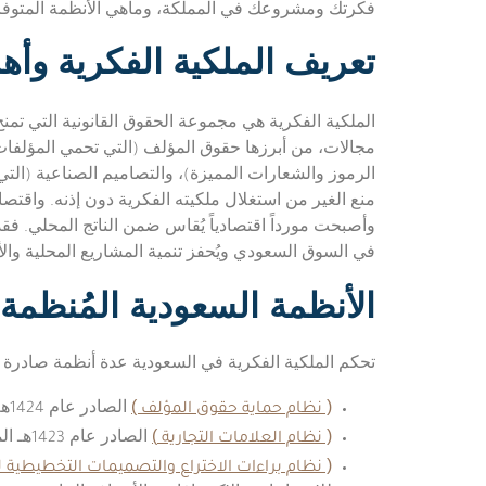
فكرتك ومشروعك في المملكة، وماهي الأنظمة المتوفر
تعريف الملكية الفكرية وأهمي
الملكية الفكرية هي مجموعة الحقوق القانونية التي تم
مجالات، من أبرزها حقوق المؤلف (التي تحمي المؤلفات ا
الرموز والشعارات المميزة)، والتصاميم الصناعية (التي 
منع الغير من استغلال ملكيته الفكرية دون إذنه. واقتصادي
وأصبحت مورداً اقتصادياً يُقاس ضمن الناتج المحلي. ف
في السوق السعودي ويُحفز تنمية المشاريع المحلية والأج
الأنظمة السعودية المُنظمة 
تحكم الملكية الفكرية في السعودية عدة أنظمة صادرة ب
( نظام حماية حقوق المؤلف )
الصادر عام 1424هـ الموافق 2003م، الذي ينظم حقوق الكتاب والمؤلفين والفنانين والمبرمجين.
( نظام العلامات التجارية
)
الصادر عام 1423هـ الموافق 2002م، الذي ينظم تسجيل وحماية الشعارات والأسماء التجارية المميزة.
( نظام براءات الاختراع والتصميمات التخطيطية للد