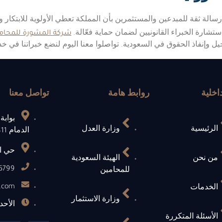
سالة ثقة للمبدعين والمستثمرين بأن المملكة تعطي الأولوية للابتكار 
شركة المشورة للمحاما
شارة الخبراء القانونيين لضمان حماية فعّالة.
 وإنفاذ الحقوق في السعودية. تواصلوا معنا اليوم لنضع خبراتنا في خ
اخلية
روابط هامة
تواصل معنا
بوابة
الرئيسية
وزارة العدل
الدمام 31411 السعودية
حي العليا 12244 
من نحن
الهيئة السعودية
799+
للمحامين
a.com
الخدمات
وزارة الاستثمار
الأحد - 
الأسئلة المتكررة