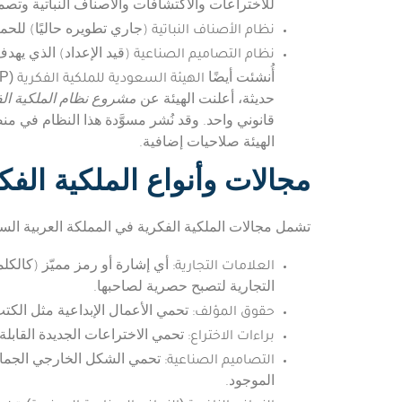
للاختراعات والاكتشافات والأصناف النباتية وتصمي
نظام الأصناف النباتية
(جاري تطويره حاليًا) للحما
نظام التصاميم الصناعية
(قيد الإعداد) الذي يهد
الهيئة السعودية للملكية الفكرية
(SAIP)
أُنشئت أيضًا
حديثة، أعلنت الهيئة عن
مشروع نظام الملكية الف
الهيئة صلاحيات إضافية.
مجالات وأنواع الملكية الفك
تشمل مجالات الملكية الفكرية في المملكة العربية السع
العلامات التجارية
: أي إشارة أو رمز مميّز (كالك
التجارية لتصبح حصرية لصاحبها.
حقوق المؤلف
: تحمي الأعمال الإبداعية مثل الك
براءات الاختراع
: تحمي الاختراعات الجديدة القاب
التصاميم الصناعية
: تحمي الشكل الخارجي الجمال
الموجود.