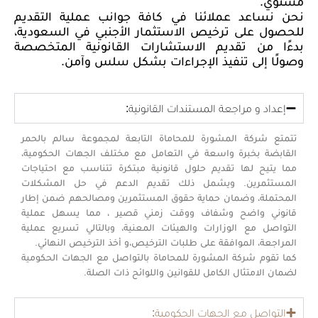
مستوي.
نحن نساعد عملائنا في كافة جوانب عملية التقديم
للحصول على ترخيص الاستثمار الأجنبي في السعودية،
بدءًا من تقديم الاستشارات القانونية المتخصصة
وصولًا إلى تنفيذ الإجراءات بشكل سلس وآمن.
إعداد و مراجعة المستندات القانونية:
تتمتع شركة المشورة للمحاماة التابعة لمجموعة سالم بالحمر
القابضة بخبرة واسعة في التعامل مع مختلف الجهات الحكومية،
مما يتيح لها تقديم حلول قانونية مبتكرة تتناسب مع احتياجات
المستثمرين. ويشمل ذلك تقديم الدعم في حل المشكلات
المحتملة، وضمان حماية حقوق المستثمرين ومصالحهم ضمن إطار
قانوني واضح وشفاف ووقت زمني قصير ، مما يسهل عملية
التواصل مع الوزارات والهيئات المعنية، وبالتالي تسريع عملية
المراجعة، الموافقة على طلبات الترخيص،و أخذ الترخيص النهائي.
كما تقوم شركة المشورة للمحاماة بالتواصل مع الجهات الحكومية
لضمان الامتثال الكامل للقوانين واللوائح ذات الصلة.
التواصل مع الجهات الحكومية: