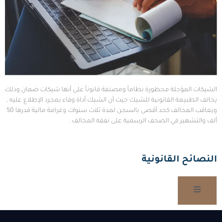
الشيكات المؤجلة محظورة نظاماً ومصنفة قانوناً على أنها شيكات ضمان وذلك
يخالف الطبيعة القانونية للشيك حيث أن الشيك أداة وفاء بمجرد الإطلاع عليه ,
ويعاقب المخالف كحد أقصى بالسجن لمدة ثلاث سنوات وغرامة مالية قدرها 50
ألف والتشهير في الصحف الرسمية على نفقة المخالف .
النصائح القانونية