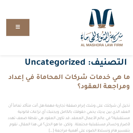
التصنيف:
Uncategorized
ما هي خدمات شركات المحاماة في إعداد
ومراجعة العقود؟
تخيل أن شركتك على وشك إبرام صفقة تجارية مهمة،هل أنت متأكد تماماً أن
العقد الذي بين يديك يحمي حقوقك بالكامل ويجنبك أي نزاعات قانونية
مستقبلية؟ في عالم الأعمال المعقد، قد تكون العقود هي نقطة ضعف تهدد
لأضرار وخسائر مستقبلية محتملة. ولكن، ما هو الحل؟ في هذا المقال، نقوم
بتفسير هام ونسلط الضوء على أهمية مراجعة […]