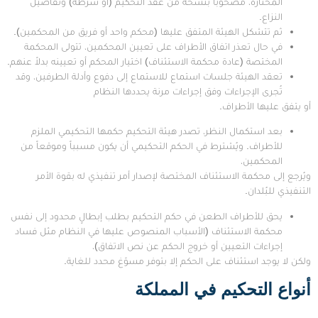
المختارة، مصحوباً بنسخة من عقد التحكيم (أو شرطه) وتفاصيل
النزاع.
ثم تتشكل الهيئة المتفق عليها (محكم واحد أو فريق من المحكمين).
في حال تعذر اتفاق الأطراف على تعيين المحكمين، تتولى المحكمة
المختصة (عادة محكمة الاستئناف) اختيار المحكم أو تعيينه بدلاً عنهم.
تعقد الهيئة جلسات استماع للاستماع إلى دفوع وأدلة الطرفين، وقد
تُجرى الإجراءات وفق إجراءات مرنة يحددها النظام
أو يتفق عليها الأطراف.
بعد استكمال النظر، تصدر هيئة التحكيم حكمها التحكيمي الملزم
للأطراف. ويُشترط في الحكم التحكيمي أن يكون مسبباً وموقعاً من
المحكمين،
ويُرجع إلى محكمة الاستئناف المختصة لإصدار أمر تنفيذي له بقوة الأمر
التنفيذي للبُلدان.
يحق للأطراف الطعن في حكم التحكيم بطلب إبطالٍ محدود إلى نفس
محكمة الاستئناف (الأسباب المنصوص عليها في النظام مثل فساد
إجراءات التعيين أو خروج الحكم عن نص الاتفاق)،
ولكن لا يوجد استئناف على الحكم إلا بتوفر مسوّغ محدد للغاية.
أنواع التحكيم
في المملكة