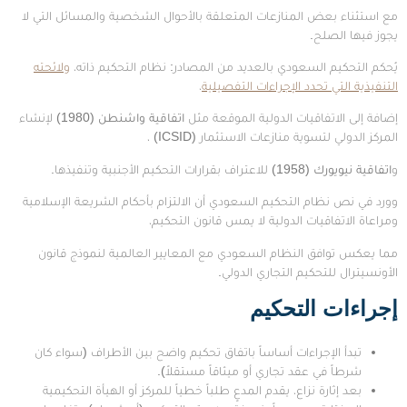
مع استثناء بعض المنازعات المتعلقة بالأحوال الشخصية والمسائل التي لا
يجوز فيها الصلح.
يُحكم التحكيم السعودي بالعديد من المصادر: نظام التحكيم ذاته،
ولائحته
التنفيذية التي تحدد الإجراءات التفصيلية
،
إضافة إلى الاتفاقيات الدولية الموقعة مثل
اتفاقية واشنطن
(1980)
لإنشاء
المركز الدولي لتسوية منازعات الاستثمار (ICSID) ،
و
اتفاقية نيويورك
(1958)
للاعتراف بقرارات التحكيم الأجنبية وتنفيذها.
وورد في نص نظام التحكيم السعودي أن الالتزام بأحكام الشريعة الإسلامية
ومراعاة الاتفاقيات الدولية لا يمس قانون التحكيم،
مما يعكس توافق النظام السعودي مع المعايير العالمية لنموذج قانون
الأونسيترال للتحكيم التجاري الدولي.
إجراءات التحكيم
تبدأ الإجراءات أساساً باتفاق تحكيم واضح بين الأطراف (سواء كان
شرطاً في عقد تجاري أو ميثاقاً مستقلاً).
بعد إثارة نزاع، يقدم المدعٍ طلباً خطياً للمركز أو الهيأة التحكيمية