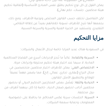
يمكن القول إن كل نوع تحكيم يطبّق نفس المبادئ الأساسية (اتفاقية تحكيم،
هيئة محكمين، جلسات، حكم نهائي)،
لكن التفاصيل تختلف حسب القانون المختص ونوعية الأطراف. ومع ذلك،
يجمعها أنها تتيح للأطراف تسوية خلافاتهم بعيداً عن إطالة التقاضي
التقليدي، وتستفيد من الخبرة الفنية والسرية والسرعة النسبية.
مزايا التحكيم
في السعودية هناك عديد المزايا خاصة لرجال الأعمال والشركات:
السرعة والكفاءة
:
غالباً ما تُنجز الإجراءات أسرع من القضايا المحاكمية
العادية، لا سيما عند اختيار هيئة تحكيم محترفة وإجراءات مرنة.
الاختصاص الفني
:
يمكن للأطراف اختيار محكمين متخصصين في
مجال النزاع (عقاري، تجاري، عمالي، إلخ)، مما يضمن فهماً عميقاً
للوقائع والتطبيق الأمثل للقانون.
الحيادية والثقة
:
يُفضّل بعض المتنازعين التحكيم الدولي أو بحضور
محكمين أجانب لحضور ضمان الحياد، خاصة إذا كان بينهما أطراف من
دول مختلفة.
السرية
:
الجلسات سرية عكس المحاكم، ما يحافظ على خصوصية
المعلومات وحماية سمعة الشركات.