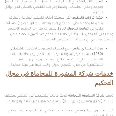
المرونة الإجرائية
:
يتيح النظام اختيار اللغة (غالباً العربية أو الإنجليزية)،
وموعد ومكان الجلسات، وضبط إجراءات التقاضي بالشكل الذي يوافق
الأطراف.
حُجّية قرارات التحكيم
:
تقر المملكة أحكام التحكيم الملزمة وتُعترف
بتنفيذها بحكم قانوني نافذ (مع إمكانية طلب بطلان محدود)، كما أنها
طرف في
اتفاقية نيويورك 1958
للاعتراف بقرارات التحكيم الأجنبية.
وهذا يعني أنه يمكن للشركة الرابحة تنفيذ الحكم ضد أصول للخصم داخل
السعودية أو في أي دولة أخرى طرف في الاتفاقية.
مركز استثماري عالمي
:
مع انضمام السعودية لاتفاقية
واشنطن
(1980)
لإنشاء مركز تسوية منازعات الاستثمار، يزداد جاذبية البلاد
للاستثمار الدولي، حيث يستطيع المستثمرون حل نزاعاتهم
الاستثمارية من خلال التحكيم الدولي والبت فيها عبر هيئة محايدة.
خدمات شركة المشورة للمحاماة في مجال
التحكيم
تجمع
شركة المشورة للمحاماة
فريقاً قانونياً متخصصاً في التحكيم بمختلف
أشكاله (تجاري وعمالي وإداري.. إلخ). يتمتع محامونا بخبرات محلية ودولية .
كما يساعدون عملاءهم في صياغة بنود التحكيم، واختيار مؤسسة التحكيم ،
وإدارة الإجراءات.