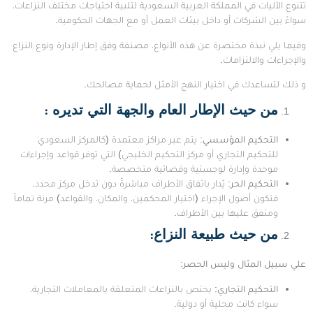
تتنوع الآليات في المملكة العربية السعودية لتلبية احتياجات مختلف النزاعات،
سواءً بين الشركات أو داخل بيئات العمل أو مع الجهات الحكومية.
وفيما يلي نبذة مختصرة عن هذه الأنواع، مصنفة وفق إطار الإدارة ونوع النزاع
والإجراءات والالتزامات.
و ذلك لتساعدك في اختيار النهج الأمثل لحماية مصالحك.
من حيث الإطار العام والجهة التي تديره
:
التحكيم المؤسسي
: يتم عبر مراكز معتمدة (كالمركز السعودي
للتحكيم التجاري أو مركز التحكيم الخليجي) التي توفر قواعد وإجراءات
موحدة وإدارة لوجستية وقضائية متخصصة.
التحكيم الحر
: يُدار باتفاق الأطراف مباشرةً دون تدخل مركز محدد،
فتكون أصول الإجراء (اختيار المحكمين، والمكان، والقواعد) مرنة تماماً
ومتفق عليها بين الأطراف.
من حيث طبيعة النزاع
:
علي سبيل المثال وليس الحصر
:
التحكيم التجاري
: يختص بالنزاعات المتعلقة بالمعاملات التجارية،
سواء كانت محلية أو دولية.