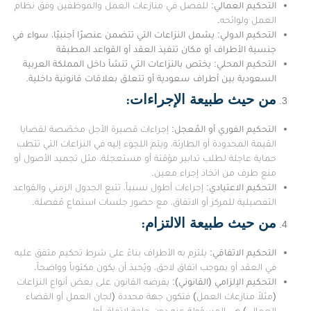
التحكيم العمالي
: للفصل في منازعات العمل والموظفين وفق نظام
العمل ولوائحه.
التحكيم الدولي: يشمل النزاعات التي تتضمن عنصرًا أجنبيًا، سواء في
جنسية الأطراف أو مكان تنفيذ العقد أو القواعد المطبقة
التحكيم المحلي: يختص بالنزاعات التي تنشأ داخل المملكة العربية
السعودية بين أطراف سعودية أو تتعلق بعلاقات قانونية داخلية.
من حيث طبيعة الإجراءات
:
التحكيم الفوري أو المُعجل
: إجراءات قصيرة الأجل مخصّصة لقضايا
القيمة المحدودة أو الطارئة، ويتم اللجوء إليه في النزاعات التي تتطب
حماية عاجلة لطلب تدابير مؤقتة أو مستعجلة، مثل تجميد الأصول أو
منع طرف من اتخاذ إجراء معين.
التحكيم الاعتيادي
: إجراءات أطول نسبياً، تتبع الجدول الزمني والقواعد
التفصيلية للمركز أو الاتفاق، مع حضور جلسات استماع مُفصلة.
من حيث طبيعة الالتزام
:
التحكيم الاتفاقي
: يلتزم به الأطراف بناءً على شرط تحكيم متفق عليه
في العقد أو بموجب اتفاق لاحق، ويُحبذ أن يكون مكتوباً وواضحاً.
التحكيم الإلزامي (القانوني)
: يفرضه القانون على بعض أنواع النزاعات
(مثلاً منازعات العمل) فتكون جهة محددة (لجان العمل أو القضاء
العمالي) هي المسؤولة عنه دون حاجة لاتفاق أولي.