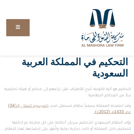
التحكيم في المملكة العربية
السعودية
التحكيم هو آلية قانونية تُتيح للأطراف نقل نزاعهم إلى محكم أو هيئة تحكيمية
بدلاً من المحاكم النظامية،
وقد اعتمدته المملكة رسمياً بنظام مستقل صدر
بالمرسوم الملكي (م/34)
عام 1433هـ (2012م).
يؤكد النظام السعودي للتـحكيم سريان أحكامه على كل منازعة تم إحالتها
للتحكيم داخل المملكة أو كانت تجارية دولية واتُّفق على إخضاعها لهذا النظام،